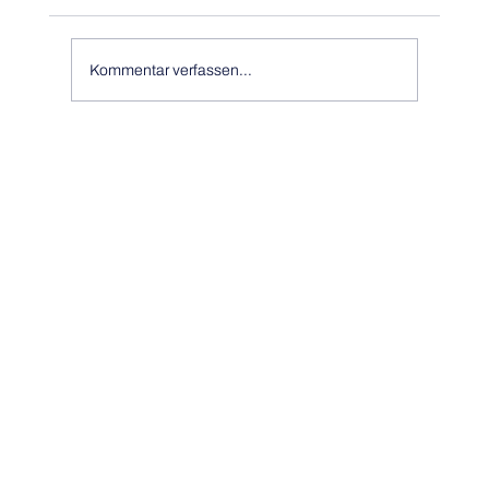
Kommentar verfassen...
BNM will das öffentliche Laden günstiger
machen