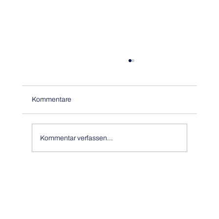
Kommentare
Kommentar verfassen...
Stellungnahme zur Verwendung des
Begriffs „Verbrenner-Aus“